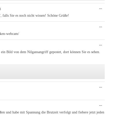
Diese
...
8
Metabo
ein-/au
falls Sie es noch nicht wissen! Schöne Grüße!
Diese
...
Metabo
ein-/au
alken-webcam/
Diese
...
Metabo
ein-/au
n Bild von dem Nilgansangriff gepostet, dort können Sie es sehen.
Diese
...
Metabo
ein-/au
Diese
...
Metabo
ein-/au
toßen und habe mit Spannung die Brutzeit verfolgt und fiebere jetzt jeden