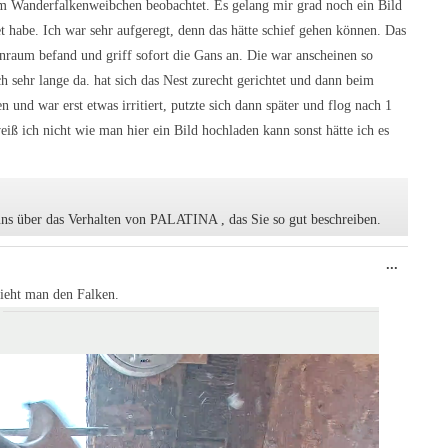
ein-/au
m Wanderfalkenweibchen beobachtet. Es gelang mir grad noch ein Bild
habe. Ich war sehr aufgeregt, denn das hätte schief gehen können. Das
nraum befand und griff sofort die Gans an. Die war anscheinen so
h sehr lange da. hat sich das Nest zurecht gerichtet und dann beim
 und war erst etwas irritiert, putzte sich dann später und flog nach 1
iß ich nicht wie man hier ein Bild hochladen kann sonst hätte ich es
 uns über das Verhalten von PALATINA , das Sie so gut beschreiben.
Diese
...
Metabo
ein-/au
sieht man den Falken.