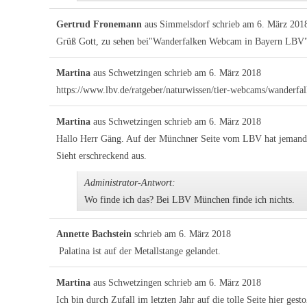
Gertrud Fronemann
aus
Simmelsdorf
schrieb am
6. März 201
Grüß Gott, zu sehen bei"Wanderfalken Webcam in Bayern LBV", 
Martina
aus
Schwetzingen
schrieb am
6. März 2018
https://www.lbv.de/ratgeber/naturwissen/tier-webcams/wanderf
Martina
aus
Schwetzingen
schrieb am
6. März 2018
Hallo Herr Gäng. Auf der Münchner Seite vom LBV hat jemand ei
Sieht erschreckend aus.
Administrator-Antwort:
Wo finde ich das? Bei LBV München finde ich nichts.
Annette Bachstein
schrieb am
6. März 2018
Palatina ist auf der Metallstange gelandet.
Martina
aus
Schwetzingen
schrieb am
6. März 2018
Ich bin durch Zufall im letzten Jahr auf die tolle Seite hier ges