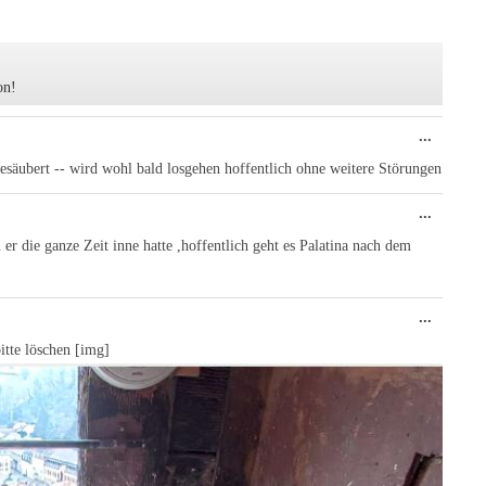
on!
Diese
...
Metabo
ein-/au
äubert -- wird wohl bald losgehen hoffentlich ohne weitere Störungen
Diese
...
Metabo
ein-/au
r die ganze Zeit inne hatte ,hoffentlich geht es Palatina nach dem
Diese
...
Metabo
ein-/au
itte löschen [img]