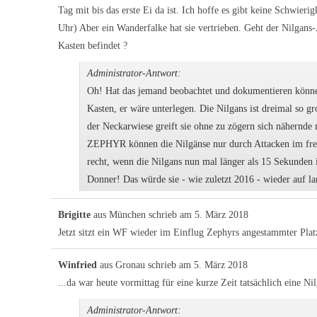
Tag mit bis das erste Ei da ist. Ich hoffe es gibt keine Schwieri
Uhr) Aber ein Wanderfalke hat sie vertrieben. Geht der Nilga
Kasten befindet ?
Administrator-Antwort:
Oh! Hat das jemand beobachtet und dokumentieren können
Kasten, er wäre unterlegen. Die Nilgans ist dreimal so 
der Neckarwiese greift sie ohne zu zögern sich nähernd
ZEPHYR können die Nilgänse nur durch Attacken im fre
recht, wenn die Nilgans nun mal länger als 15 Sekunden
Donner! Das würde sie - wie zuletzt 2016 - wieder auf l
Brigitte
aus
München
schrieb am
5. März 2018
Jetzt sitzt ein WF wieder im Einflug Zephyrs angestammter Platz
Winfried
aus
Gronau
schrieb am
5. März 2018
...da war heute vormittag für eine kurze Zeit tatsächlich eine Ni
Administrator-Antwort: