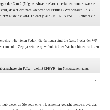
nungen der Cam 2 (Nilgans-Abwehr-Alarm) - erfahren konnte, war sie
tellt, dass er erst nach wiederholter Prüfung (Wanderfalke? -o.k. -
r Alarm ausgelöst wird. Es darf ja auf - KEINEN FALL ! - einmal ein
Diese
...
Metabo
ein-/au
rzehret ,die vielen Federn die da liegen sind die Reste ! oder der WF
n ,warum sollte Zephyr seine Angewohnheit über Wochen hinten rechts zu
übernachtete ein Falke - wohl ZEPHYR - im Nistkasteneingang.
Diese
...
Metabo
ein-/au
Diese
...
Metabo
ein-/au
Verlaub weder an Sie noch einen Hausmeister gedacht ,sondern evt. den