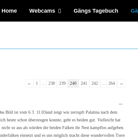
Home
Webcams
Gängs Tagebuch
Gä
Navigation
←
1
...
238
239
240
241
242
...
264
→
der
Gästebuchliste
Diese
...
Metabo
ein-/au
as Bild ist vom 6.3. 11:03und zeigt wie zerrupft Palatina nach dem
ch heute schon überzeugen konnte, geht es beiden gut. Vielleicht hat
t nicht so aus als würden die beiden Falken ihr Nest kampflos aufgeben.
anderfalken einsetzt und es uns möglich macht diese wundervollen Tiere