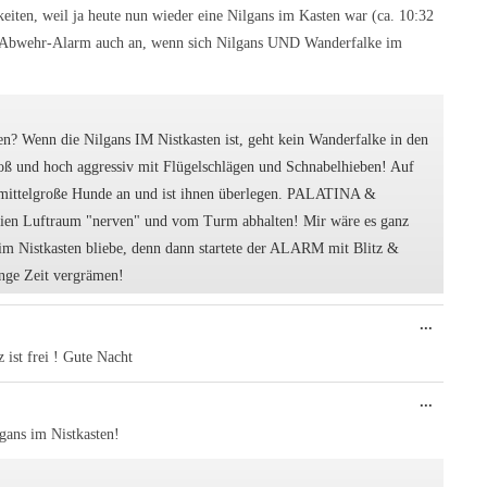
gkeiten, weil ja heute nun wieder eine Nilgans im Kasten war (ca. 10:32
ns-Abwehr-Alarm auch an, wenn sich Nilgans UND Wanderfalke im
? Wenn die Nilgans IM Nistkasten ist, geht kein Wanderfalke in den
groß und hoch aggressiv mit Flügelschlägen und Schnabelhieben! Auf
e mittelgroße Hunde an und ist ihnen überlegen. PALATINA &
ien Luftraum "nerven" und vom Turm abhalten! Mir wäre es ganz
 im Nistkasten bliebe, denn dann startete der ALARM mit Blitz &
ange Zeit vergrämen!
Diese
...
Metabo
ein-/au
 ist frei ! Gute Nacht
Diese
...
Metabo
ein-/au
lgans im Nistkasten!