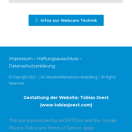
Infos zur Webcam Technik
Impressum
–
Haftungsausschluss
–
Datenschutzerklärung
© Copyright 2021 | AG Wanderfalkenschutz Heidelberg | All Rights
Reserved
Gestaltung der Website: Tobias Joest
(
www.tobiasjoest.com
)
This site is protected by reCAPTCHA and the Google
Privacy Policy
and
Terms of Service
apply.