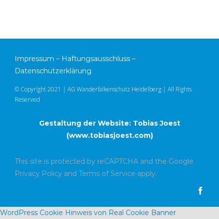
Impressum
–
Haftungsausschluss
–
Datenschutzerklärung
© Copyright 2021 | AG Wanderfalkenschutz Heidelberg | All Rights
Reserved
Gestaltung der Website: Tobias Joest
(
www.tobiasjoest.com
)
This site is protected by reCAPTCHA and the Google
Privacy Policy
and
Terms of Service
apply.
WordPress Cookie Hinweis von Real Cookie Banner