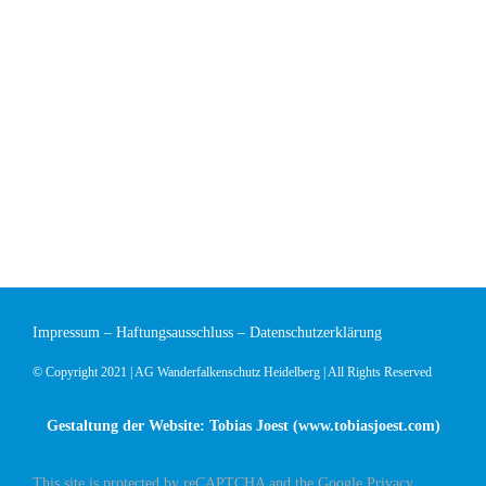
Impressum
–
Haftungsausschluss
–
Datenschutzerklärung
© Copyright 2021 | AG Wanderfalkenschutz Heidelberg | All Rights Reserved
Gestaltung der Website: Tobias Joest (
www.tobiasjoest.com
)
This site is protected by reCAPTCHA and the Google
Privacy