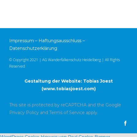
Impressum
–
Haftungsausschluss
–
Datenschutzerklärung
© Copyright 2021 | AG Wanderfalkenschutz Heidelberg | All Rights
Reserved
Gestaltung der Website: Tobias Joest
(
www.tobiasjoest.com
)
This site is protected by reCAPTCHA and the Google
Privacy Policy
and
Terms of Service
apply.