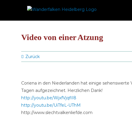
Zum
Inhalt
springen
Video von einer Atzung
Zurück
Coriena in den Niederlanden hat einige sehenswerte 
Tagen aufgezeichnet. Herzlichen Dank!
http://youtu.be/WjxfVjqflI8
http://youtu.be/UiTfeL-UThM
http://www.slechtvalkenliefde.com