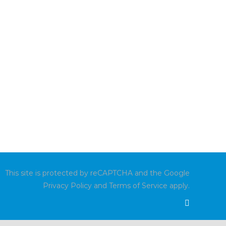
This site is protected by reCAPTCHA and the Google
Privacy Policy
and
Terms of Service
apply.