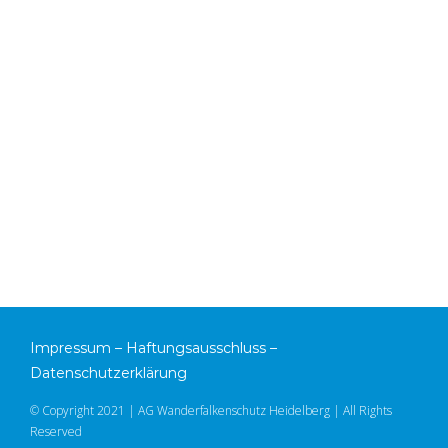
Impressum
–
Haftungsausschluss
–
Datenschutzerklärung
© Copyright 2021 | AG Wanderfalkenschutz Heidelberg | All Rights
Reserved