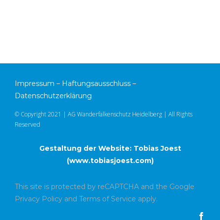
Impressum
–
Haftungsausschluss
–
Datenschutzerklärung
© Copyright 2021 | AG Wanderfalkenschutz Heidelberg | All Rights
Reserved
Gestaltung der Website: Tobias Joest
(
www.tobiasjoest.com
)
This site is protected by reCAPTCHA and the Google
Privacy Policy
and
Terms of Service
apply.