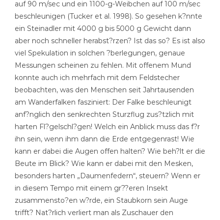
auf 90 m/sec und ein 1100-g-Weibchen auf 100 m/sec
beschleunigen (Tucker et al. 1998). So gesehen k?nnte
ein Steinadler mit 4000 g bis 5000 g Gewicht dann
aber noch schneller herabst?rzen? Ist das so? Es ist also
viel Spekulation in solchen ?berlegungen, genaue
Messungen scheinen zu fehlen. Mit offenem Mund
konnte auch ich mehrfach mit dem Feldstecher
beobachten, was den Menschen seit Jahrtausenden
am Wanderfalken fasziniert: Der Falke beschleunigt
anf?nglich den senkrechten Sturzflug zus?tzlich mit
harten Fl?gelschl?gen! Welch ein Anblick muss das f?r
ihn sein, wenn ihm dann die Erde entgegenrast! Wie
kann er dabei die Augen offen halten? Wie beh?lt er die
Beute im Blick? Wie kann er dabei mit den Mesken,
besonders harten „Daumenfedern“, steuern? Wenn er
in diesem Tempo mit einem gr??eren Insekt
zusammensto?en w?rde, ein Staubkorn sein Auge
trifft? Nat?rlich verliert man als Zuschauer den