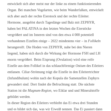
entwickelt sich aber meist nur der linke zu einem funktionierenden
Organ. Bei manchen Vogelarten, wie beim Wanderfalken, entwickelt
sich aber auch der rechte Eierstock und der rechte Eileiter.
Hormone, ausgelöst durch Tageslänge und Balz mit ZEPHYR,
haben bei PALATINA in den letzten Wochen die Eierstöcke
vergrößert und im Inneren sind von den etwa 4 000 potentiell
vorhandenen Eizellen einige – 2022 mindestens vier – in
Follikeln
herangereift. Die Hoden von ZEPHYR, nahe bei den Nieren
liegend, haben sich durch die Wirkung der Hormone FSH und LH
enorm vergrößert. Beim Eisprung (Ovulation) wird eine reife
Eizelle aus dem Follikel in das schlauchförmige
Ostium
des Eileiters
entlassen. Ciliar-Strömung trägt die Eizelle in den Eileitertrichter
(Infundibulum) wohin nach der Kopula die Samenzellen Zephyrs
gewandert sind. Dort findet die Befruchtung statt. Die nächste
Station ist die
Magnum-Region
, wo Eiklar und und Mineralstoffe
gebildet werden.
In dieser Region des Eileiters verbleibt das Ei etwa drei Stunden
und es bildet sich das, was wir Eiweiß nennen. Das Ei passiert dann