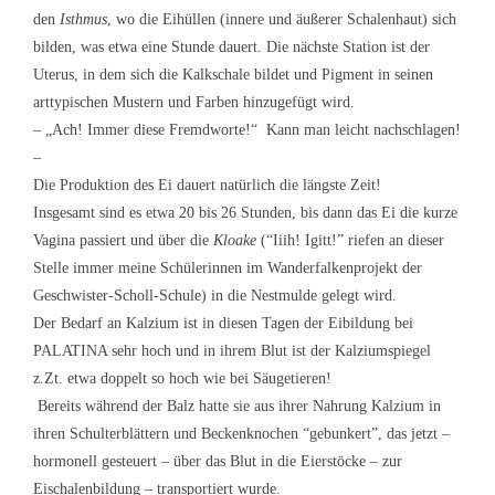
den
Isthmus
, wo die Eihüllen (innere und äußerer Schalenhaut) sich
bilden, was etwa eine Stunde dauert. Die nächste Station ist der
Uterus, in dem sich die Kalkschale bildet und Pigment in seinen
arttypischen Mustern und Farben hinzugefügt wird.
– „Ach! Immer diese Fremdworte!“ Kann man leicht nachschlagen!
–
Die Produktion des Ei dauert natürlich die längste Zeit!
Insgesamt sind es etwa 20 bis 26 Stunden, bis dann das Ei die kurze
Vagina passiert und über die
Kloake
(“Iiih! Igitt!” riefen an dieser
Stelle immer meine Schülerinnen im Wanderfalkenprojekt der
Geschwister-Scholl-Schule) in die Nestmulde gelegt wird.
Der Bedarf an Kalzium ist in diesen Tagen der Eibildung bei
PALATINA sehr hoch und in ihrem Blut ist der Kalziumspiegel
z.Zt. etwa doppelt so hoch wie bei Säugetieren!
Bereits während der Balz hatte sie aus ihrer Nahrung Kalzium in
ihren Schulterblättern und Beckenknochen “gebunkert”, das jetzt –
hormonell gesteuert – über das Blut in die Eierstöcke – zur
Eischalenbildung – transportiert wurde.