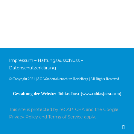
Impressum
–
Haftungsausschluss
–
Datenschutzerklärung
© Copyright 2021 | AG Wanderfalkenschutz Heidelberg | All Rights Reserved
Gestaltung der Website: Tobias Joest (
www.tobiasjoest.com
)
This site is protected by reCAPTCHA and the Google
Privacy Policy
and
Terms of Service
apply.