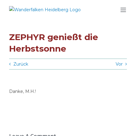
Zum
Inhalt
springen
ZEPHYR genießt die
Herbstsonne
Zurück
Vor
Danke, M.H.!
Leave A Comment