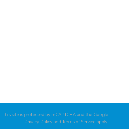
This site is protected by reCAPTCHA and the Google
Privacy Policy
and
Terms of Service
apply.