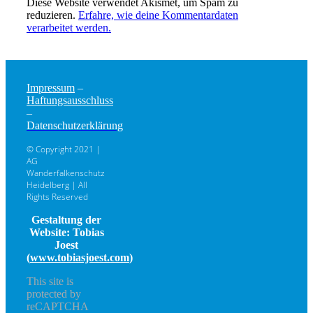
Diese Website verwendet Akismet, um Spam zu
reduzieren.
Erfahre, wie deine Kommentardaten
verarbeitet werden.
Impressum
–
Haftungsausschluss
–
Datenschutzerklärung
© Copyright 2021 |
AG
Wanderfalkenschutz
Heidelberg | All
Rights Reserved
Gestaltung der
Website: Tobias
Joest
(
www.tobiasjoest.com
)
This site is
protected by
reCAPTCHA