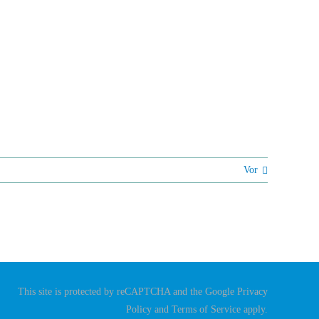
Vor
This site is protected by reCAPTCHA and the Google
Privacy
Policy
and
Terms of Service
apply.