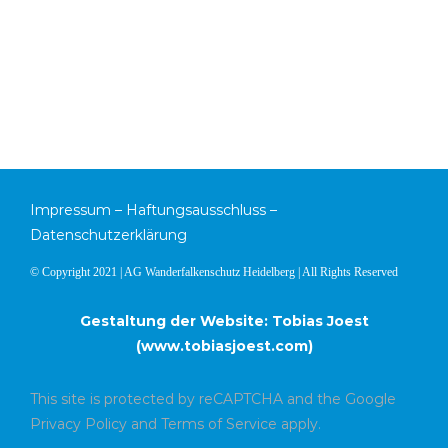
Impressum
–
Haftungsausschluss
–
Datenschutzerklärung
© Copyright 2021 | AG Wanderfalkenschutz Heidelberg | All Rights Reserved
Gestaltung der Website: Tobias Joest
(
www.tobiasjoest.com
)
This site is protected by reCAPTCHA and the Google
Privacy Policy
and
Terms of Service
apply.