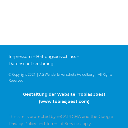
Impressum
–
Haftungsausschluss
–
Datenschutzerklärung
© Copyright 2021 | AG Wanderfalkenschutz Heidelberg | All Rights
Reserved
Gestaltung der Website: Tobias Joest
(
www.tobiasjoest.com
)
This site is protected by reCAPTCHA and the Google
Privacy Policy
and
Terms of Service
apply.