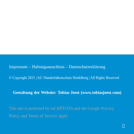
Impressum
–
Haftungsausschluss
–
Datenschutzerklärung
© Copyright 2021 | AG Wanderfalkenschutz Heidelberg | All Rights Reserved
Gestaltung der Website: Tobias Joest (
www.tobiasjoest.com
)
This site is protected by reCAPTCHA and the Google
Privacy
Policy
and
Terms of Service
apply.