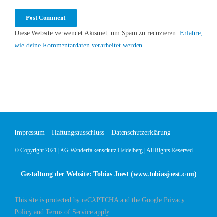
Diese Website verwendet Akismet, um Spam zu reduzieren.
Erfahre,
wie deine Kommentardaten verarbeitet werden.
Impressum
–
Haftungsausschluss
–
Datenschutzerklärung
© Copyright 2021 | AG Wanderfalkenschutz Heidelberg | All Rights Reserved
Gestaltung der Website: Tobias Joest (
www.tobiasjoest.com
)
This site is protected by reCAPTCHA and the Google
Privacy
Policy
and
Terms of Service
apply.