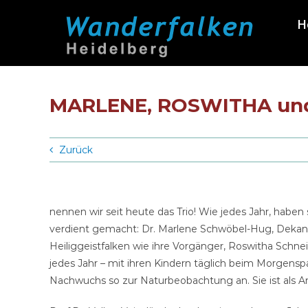
Zum
H
Inhalt
springen
MARLENE, ROSWITHA un
Zurück
nennen wir seit heute das Trio! Wie jedes Jahr, habe
verdient gemacht: Dr. Marlene Schwöbel-Hug, Dekanin
Heiliggeistfalken wie ihre Vorgänger, Roswitha Schneid
jedes Jahr – mit ihren Kindern täglich beim Morgens
Nachwuchs so zur Naturbeobachtung an. Sie ist als An