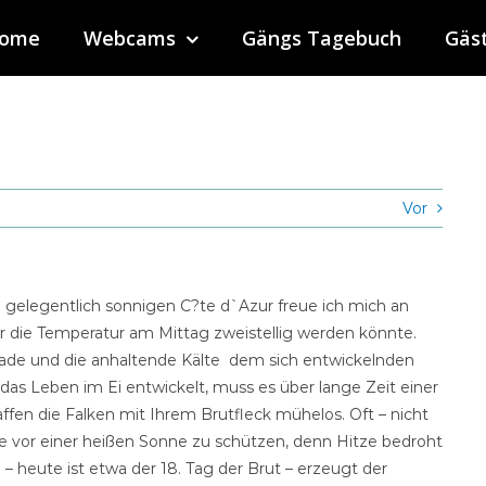
ome
Webcams
Gängs Tagebuch
Gäs
Vor
 gelegentlich sonnigen C?te d`Azur freue ich mich an
r die Temperatur am Mittag zweistellig werden könnte.
rade und die anhaltende Kälte dem sich entwickelnden
das Leben im Ei entwickelt, muss es über lange Zeit einer
fen die Falken mit Ihrem Brutfleck mühelos. Oft – nicht
sie vor einer heißen Sonne zu schützen, denn Hitze bedroht
h – heute ist etwa der 18. Tag der Brut – erzeugt der