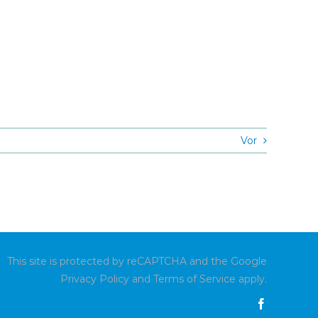
Vor
This site is protected by reCAPTCHA and the Google
Privacy Policy
and
Terms of Service
apply.