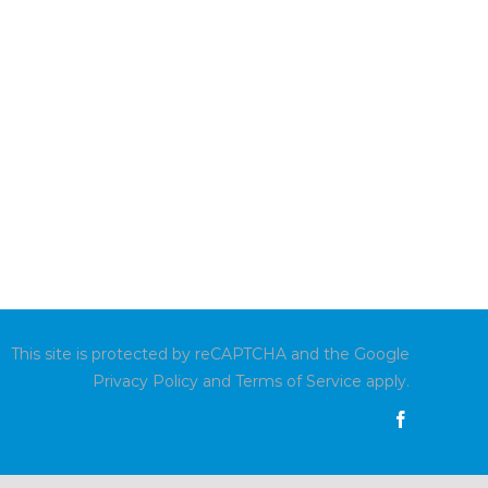
This site is protected by reCAPTCHA and the Google
Privacy Policy
and
Terms of Service
apply.