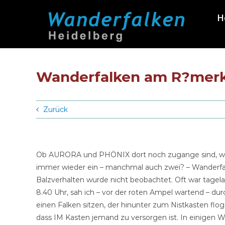
Zum
H
Inhalt
springen
Wanderfalken am R?merk
Zurück
Ob AURORA und PHÖNIX dort noch zugange sind, werd
immer wieder ein – manchmal auch zwei? – Wanderf
Balzverhalten wurde nicht beobachtet. Oft war tagela
8.40 Uhr, sah ich – vor der roten Ampel wartend – d
einen Falken sitzen, der hinunter zum Nistkasten flo
dass IM Kasten jemand zu versorgen ist. In einigen W