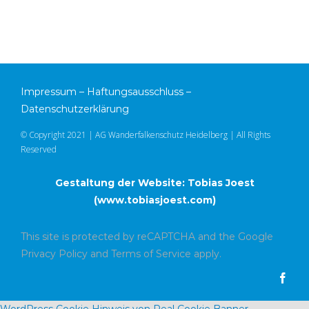
Impressum
–
Haftungsausschluss
–
Datenschutzerklärung
© Copyright 2021 | AG Wanderfalkenschutz Heidelberg | All Rights
Reserved
Gestaltung der Website: Tobias Joest
(
www.tobiasjoest.com
)
This site is protected by reCAPTCHA and the Google
Privacy Policy
and
Terms of Service
apply.