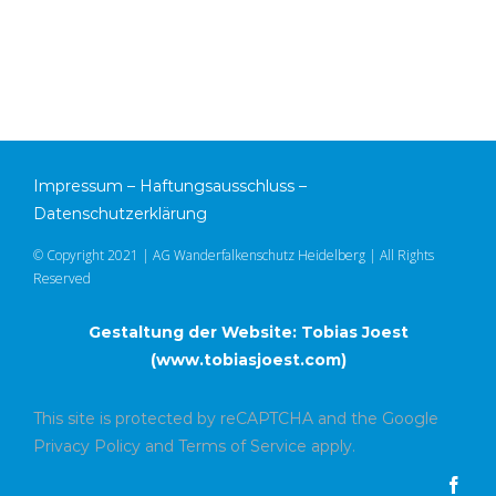
Impressum
–
Haftungsausschluss
–
Datenschutzerklärung
© Copyright 2021 | AG Wanderfalkenschutz Heidelberg | All Rights
Reserved
Gestaltung der Website: Tobias Joest
(
www.tobiasjoest.com
)
This site is protected by reCAPTCHA and the Google
Privacy Policy
and
Terms of Service
apply.