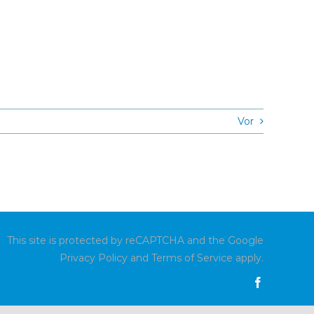
Vor
This site is protected by reCAPTCHA and the Google
Privacy Policy
and
Terms of Service
apply.