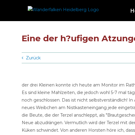
Zum
H
Inhalt
springen
Eine der h?ufigen Atzun
Zurück
der drei Kleinen konnte ich heute am Monitor im Rath
Es sind kleine Mahlzeiten, die jedoch wohl 5-7 mal tägl
noch geschlossen. Das ist nicht selbstverständlich!
neues Weibchen am Nistkasteneingang jede eingetra
die Beute, die der Terzel anschleppt, als "Brautgesch
Neue abzudrängen. Vermutlich wird der Terzel mit d
Küken schwindet. Von anderen Horsten höre ich, das