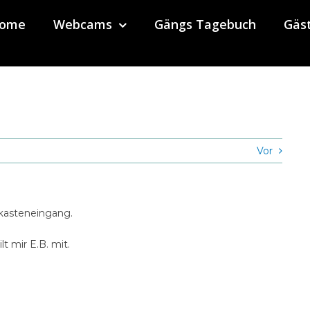
ome
Webcams
Gängs Tagebuch
Gäs
Vor
tkasteneingang.
t mir E.B. mit.