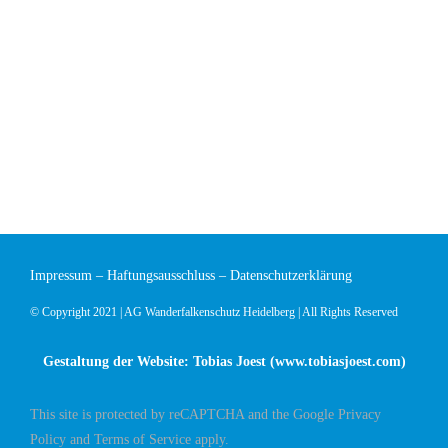
Impressum
–
Haftungsausschluss
–
Datenschutzerklärung
© Copyright 2021 | AG Wanderfalkenschutz Heidelberg | All Rights Reserved
Gestaltung der Website: Tobias Joest (
www.tobiasjoest.com
)
This site is protected by reCAPTCHA and the Google
Privacy
Policy
and
Terms of Service
apply.