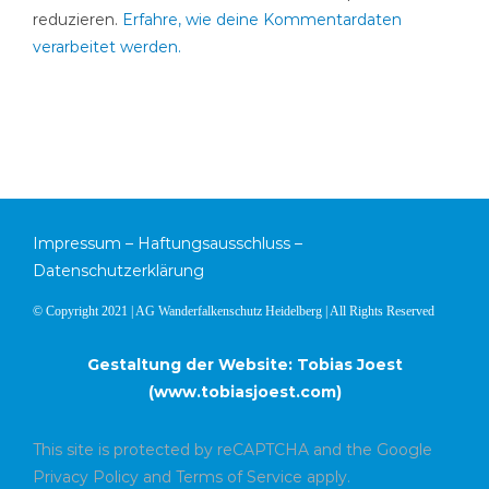
reduzieren.
Erfahre, wie deine Kommentardaten
verarbeitet werden.
Impressum
–
Haftungsausschluss
–
Datenschutzerklärung
© Copyright 2021 | AG Wanderfalkenschutz Heidelberg | All Rights Reserved
Gestaltung der Website: Tobias Joest
(
www.tobiasjoest.com
)
This site is protected by reCAPTCHA and the Google
Privacy Policy
and
Terms of Service
apply.