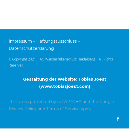
Impressum
–
Haftungsausschluss
–
Datenschutzerklärung
© Copyright 2021 | AG Wanderfalkenschutz Heidelberg | All Rights
Reserved
Gestaltung der Website: Tobias Joest
(
www.tobiasjoest.com
)
This site is protected by reCAPTCHA and the Google
Privacy Policy
and
Terms of Service
apply.