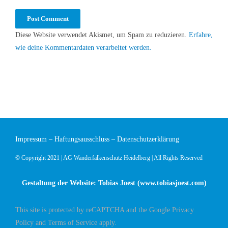
Diese Website verwendet Akismet, um Spam zu reduzieren.
Erfahre,
wie deine Kommentardaten verarbeitet werden.
Impressum
–
Haftungsausschluss
–
Datenschutzerklärung
© Copyright 2021 | AG Wanderfalkenschutz Heidelberg | All Rights Reserved
Gestaltung der Website: Tobias Joest (
www.tobiasjoest.com
)
This site is protected by reCAPTCHA and the Google
Privacy
Policy
and
Terms of Service
apply.