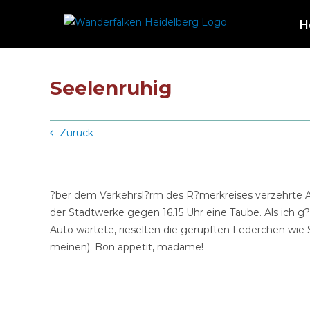
Zum
H
Inhalt
springen
Seelenruhig
Zurück
?ber dem Verkehrsl?rm des R?merkreises verzehrte 
der Stadtwerke gegen 16.15 Uhr eine Taube. Als ich 
Auto wartete, rieselten die gerupften Federchen wi
meinen). Bon appetit, madame!