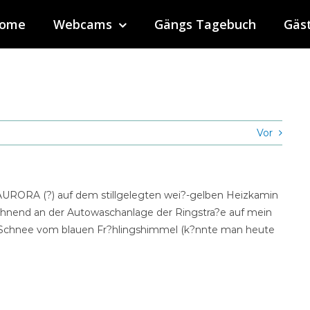
ome
Webcams
Gängs Tagebuch
Gäs
Vor
AURORA (?) auf dem stillgelegten wei?-gelben Heizkamin
g?hnend an der Autowaschanlage der Ringstra?e auf mein
e Schnee vom blauen Fr?hlingshimmel (k?nnte man heute