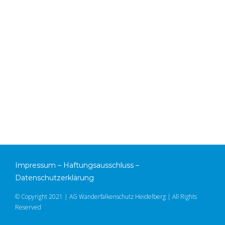
Impressum
–
Haftungsausschluss
–
Datenschutzerklärung
© Copyright 2021 | AG Wanderfalkenschutz Heidelberg | All Rights
Reserved