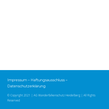
Impressum
–
Haftungsausschluss
–
Datenschutzerklärung
© Copyright 2021 | AG Wanderfalkenschutz Heidelberg | All Rights
Reserved