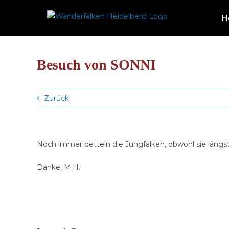
Zum
H
Inhalt
springen
Besuch von SONNI
Zurück
Noch immer betteln die Jungfalken, obwohl sie läng
Danke, M.H.!