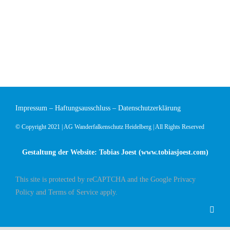
Impressum
–
Haftungsausschluss
–
Datenschutzerklärung
© Copyright 2021 | AG Wanderfalkenschutz Heidelberg | All Rights Reserved
Gestaltung der Website: Tobias Joest (
www.tobiasjoest.com
)
This site is protected by reCAPTCHA and the Google
Privacy
Policy
and
Terms of Service
apply.