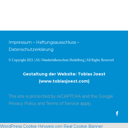
Impressum
–
Haftungsausschluss
–
Datenschutzerklärung
© Copyright 2021 | AG Wanderfalkenschutz Heidelberg | All Rights Reserved
Gestaltung der Website: Tobias Joest
(
www.tobiasjoest.com
)
This site is protected by reCAPTCHA and the Google
Privacy Policy
and
Terms of Service
apply.
WordPress Cookie Hinweis von Real Cookie Banner