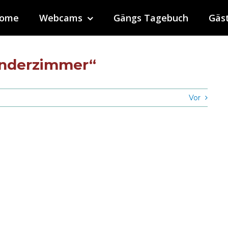
ome
Webcams
Gängs Tagebuch
Gäs
Kinderzimmer“
Vor