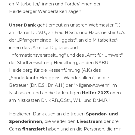
an Mitarbeiter/- innen und Förder/-innen der
Heidelberger Wanderfalken sagen:
Unser Dank
geht erneut an unseren Webmaster T.J.,
an Pfarrer Dr. V.P., an Frau H.Sch. und Hausmeister G.A.
der „Pfarrgemeinde Heiliggeist“, an die Mitarbeiter/-
innen des „Amt für Digitales und
Informationsverarbeitung“ und des „Amt für Umwelt“
der Stadtverwaltung Heidelberg, an den NABU
Heidelberg für die Kassenführung (A.K.) des
„Sonderkonto Heiliggeist-Wanderfalken“, an die
Betreuer (Dr. E.S., Dr. A.H.) der “Nilgans-Abwehr“ im
Nistkasten und an die tatkräftigen
Helfer 2023
oben
am Nistkasten Dr. KF.R.,G.Str., W.L. und Dr.M.P. !
Herzlichen Dank auch an die treuen
Spender- und
Spenderinnen,
die wieder den
Livestream
der drei
Cams
finanziert
haben und an die Personen, die mir