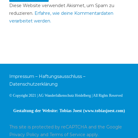
Diese Website verwendet Akismet, um Spam zu
reduzieren.
Erfahre, wie deine Kommentardaten
verarbeitet werden.
Impressum
–
Haftungsausschluss
–
Datenschutzerklärung
© Copyright 2021 | AG Wanderfalkenschutz Heidelberg | All Rights Reserved
Gestaltung der Website: Tobias Joest (
www.tobiasjoest.com
)
This site is protected by reCAPTCHA and the Google
Privacy Policy
and
Terms of Service
apply.