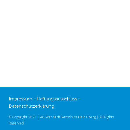
Impressum
–
Haftungsausschluss
–
Datenschutzerklärung
© Copyright 2021 | AG Wanderfalkenschutz Heidelberg | All Rights
Reserved