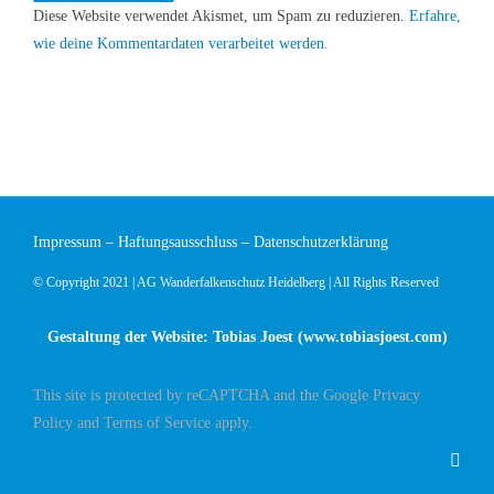
Diese Website verwendet Akismet, um Spam zu reduzieren.
Erfahre,
wie deine Kommentardaten verarbeitet werden.
Impressum
–
Haftungsausschluss
–
Datenschutzerklärung
© Copyright 2021 | AG Wanderfalkenschutz Heidelberg | All Rights Reserved
Gestaltung der Website: Tobias Joest (
www.tobiasjoest.com
)
This site is protected by reCAPTCHA and the Google
Privacy
Policy
and
Terms of Service
apply.