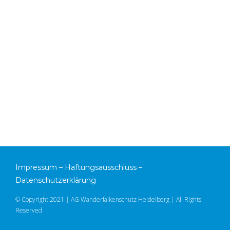
Impressum
–
Haftungsausschluss
–
Datenschutzerklärung
© Copyright 2021 | AG Wanderfalkenschutz Heidelberg | All Rights
Reserved