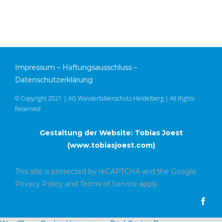
Impressum
–
Haftungsausschluss
–
Datenschutzerklärung
© Copyright 2021 | AG Wanderfalkenschutz Heidelberg | All Rights
Reserved
Gestaltung der Website: Tobias Joest
(
www.tobiasjoest.com
)
This site is protected by reCAPTCHA and the Google
Privacy Policy
and
Terms of Service
apply.