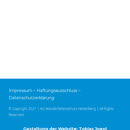
Impressum
–
Haftungsausschluss
–
Datenschutzerklärung
© Copyright 2021 | AG Wanderfalkenschutz Heidelberg | All Rights
Reserved
Gestaltung der Website: Tobias Joest