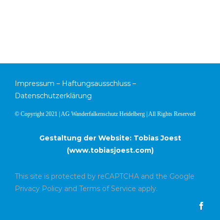
Impressum
–
Haftungsausschluss
–
Datenschutzerklärung
© Copyright 2021 | AG Wanderfalkenschutz Heidelberg | All Rights Reserved
Gestaltung der Website: Tobias Joest
(
www.tobiasjoest.com
)
This site is protected by reCAPTCHA and the Google
Privacy Policy
and
Terms of Service
apply.