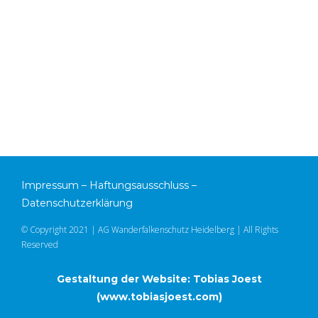
Impressum
–
Haftungsausschluss
–
Datenschutzerklärung
© Copyright 2021 | AG Wanderfalkenschutz Heidelberg | All Rights
Reserved
Gestaltung der Website: Tobias Joest
(
www.tobiasjoest.com
)