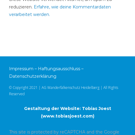
reduzieren.
Erfahre, wie deine Kommentardaten
verarbeitet werden.
Impressum
–
Haftungsausschluss
–
Datenschutzerklärung
© Copyright 2021 | AG Wanderfalkenschutz Heidelberg | All Rights
Reserved
Gestaltung der Website: Tobias Joest
(
www.tobiasjoest.com
)
This site is protected by reCAPTCHA and the Google