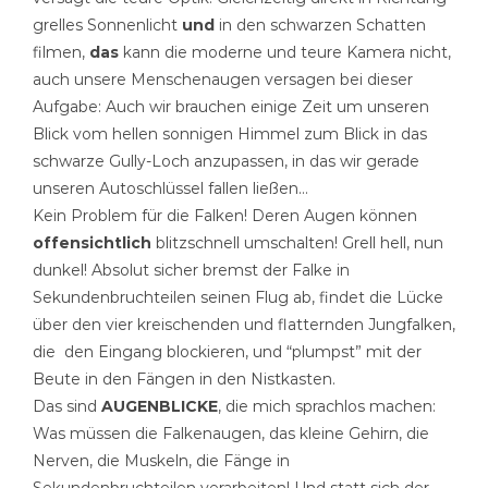
grelles Sonnenlicht
und
in den schwarzen Schatten
filmen,
das
kann die moderne und teure Kamera nicht,
auch unsere Menschenaugen versagen bei dieser
Aufgabe: Auch wir brauchen einige Zeit um unseren
Blick vom hellen sonnigen Himmel zum Blick in das
schwarze Gully-Loch anzupassen, in das wir gerade
unseren Autoschlüssel fallen ließen…
Kein Problem für die Falken! Deren Augen können
offensichtlich
blitzschnell umschalten! Grell hell, nun
dunkel! Absolut sicher bremst der Falke in
Sekundenbruchteilen seinen Flug ab, findet die Lücke
über den vier kreischenden und flatternden Jungfalken,
die den Eingang blockieren, und “plumpst” mit der
Beute in den Fängen in den Nistkasten.
Das sind
AUGENBLICKE
, die mich sprachlos machen:
Was müssen die Falkenaugen, das kleine Gehirn, die
Nerven, die Muskeln, die Fänge in
Sekundenbruchteilen verarbeiten! Und statt sich der