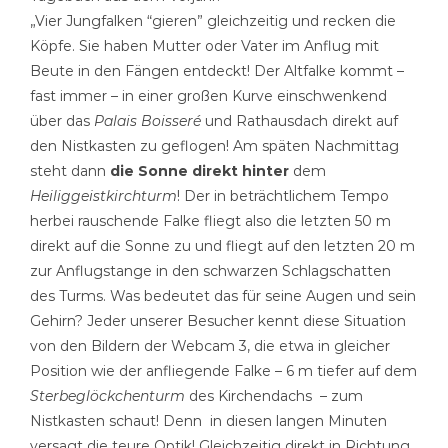
„Vier Jungfalken “gieren” gleichzeitig und recken die
Köpfe. Sie haben Mutter oder Vater im Anflug mit
Beute in den Fängen entdeckt! Der Altfalke kommt –
fast immer – in einer großen Kurve einschwenkend
über das
Palais Boisseré
und Rathausdach direkt auf
den Nistkasten zu geflogen! Am späten Nachmittag
steht dann
die Sonne direkt hinter
dem
Heiliggeistkirchturm
! Der in beträchtlichem Tempo
herbei rauschende Falke fliegt also die letzten 50 m
direkt auf die Sonne zu und fliegt auf den letzten 20 m
zur Anflugstange in den schwarzen Schlagschatten
des Turms. Was bedeutet das für seine Augen und sein
Gehirn? Jeder unserer Besucher kennt diese Situation
von den Bildern der Webcam 3, die etwa in gleicher
Position wie der anfliegende Falke – 6 m tiefer auf dem
Sterbeglöckchenturm
des Kirchendachs – zum
Nistkasten schaut! Denn in diesen langen Minuten
versagt die teure Optik! Gleichzeitig direkt in Richtung