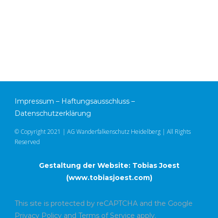
Impressum
–
Haftungsausschluss
–
Datenschutzerklärung
© Copyright 2021 | AG Wanderfalkenschutz Heidelberg | All Rights
Reserved
Gestaltung der Website: Tobias Joest
(
www.tobiasjoest.com
)
This site is protected by reCAPTCHA and the Google
Privacy Policy
and
Terms of Service
apply.